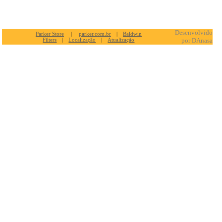
Desenvolvido
Parker Store
|
parker.com.br
|
Baldwin
Filters
|
Localização
|
Atualização
por DAnasa